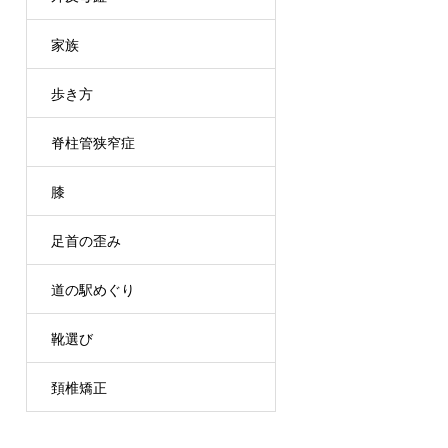
家族
歩き方
脊柱管狭窄症
膝
足首の歪み
道の駅めぐり
靴選び
頚椎矯正