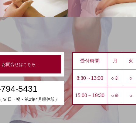
受付時間
月
火
お問合せはこちら
8:30 ~ 13:00
○※
○
-794-5431
15:00 ~ 19:30
○※
○
:30（※ 日・祝・第2第4月曜休診）