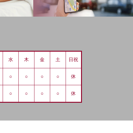
水
木
金
土
日祝
○
○
○
○
休
○
○
○
○
休