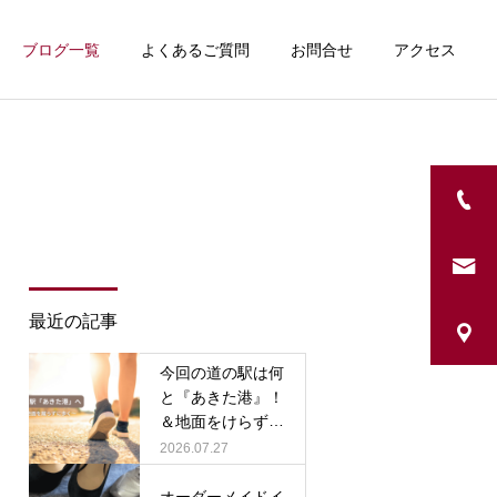
ブログ一覧
よくあるご質問
お問合せ
アクセス
詳細を見る
ウォーキング
最近の記事
今回の道の駅は何
ス
部位別ケア
と『あきた港』！
＆地面をけらずに
歩く？
2026.07.27
オーダーメイドイ