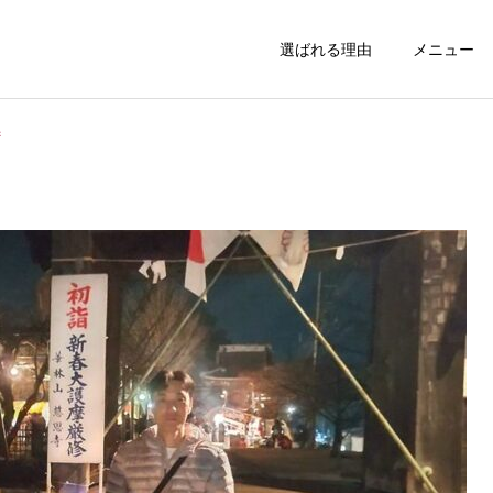
選ばれる理由
メニュー
拶
足の診断
頚椎矯正
お腹引締めコース
全身ケアコー