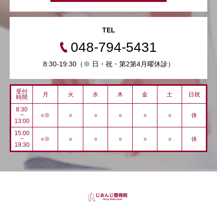
TEL
048-794-5431
8:30-19:30（※ 日・祝・第2第4月曜休診）
受付
月
火
水
木
金
土
日祝
時間
8:30
~
○※
○
○
○
○
○
休
13:00
15:00
~
○※
○
○
○
○
○
休
19:30