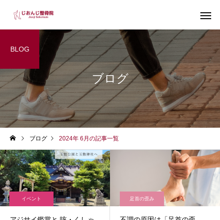
BLOG
ブログ
インソール
足の診
ブログ
2024年 6月の記事一覧
脚中心トレーニング
お腹引締め
イベント
足首の歪み
アジサイ鑑賞と 咳・くしゃ
不調の原因は「足首の歪