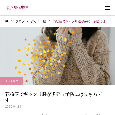
ブログ
ぎっくり腰
花粉症でギックリ腰が多発→予防には立ち方です！
インソール
足の診
ぎっくり腰
脚中心トレーニング
お腹引締め
花粉症でギックリ腰が多発→予防には立ち方で
す！
2025.04.29