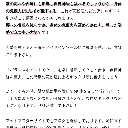
液の流れや内臓にも影響し自律神経も乱れるでしょうから、身体
の免疫力(抵抗力)が低下する
。これが花粉症などのアレルギーを
引き起こす原因となるかもしれません。
腰への負担を減らす為、身体の免疫力を高める為にも、整った姿
勢で立つ事が大切
です！
姿勢を整えるオーダーメイドインソールにご興味を持たれた方は
ご相談下さい。
『バランスポイントで立つ』を常に意識して立ち・歩き、自律神
経を整え、この時期の花粉症によるギックリ腰に備えましょう。
※くしゃみの時、壁や机に手を置いて(身体を支えて)行うと、く
しゃみによる腰への負担が分散されるので、腰痛やギックリ腰の
予防となります。ぜひお試して下さい！
フットマスターサイトでもブログを寄稿しております。足に関す
る様々な健康情報ブログが掲載されておりますので、ぜひこちら