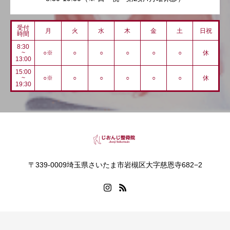
受付
月
火
水
木
金
土
日祝
時間
8:30
~
○※
○
○
○
○
○
休
13:00
15:00
~
○※
○
○
○
○
○
休
19:30
〒339-0009埼玉県さいたま市岩槻区大字慈恩寺682−2